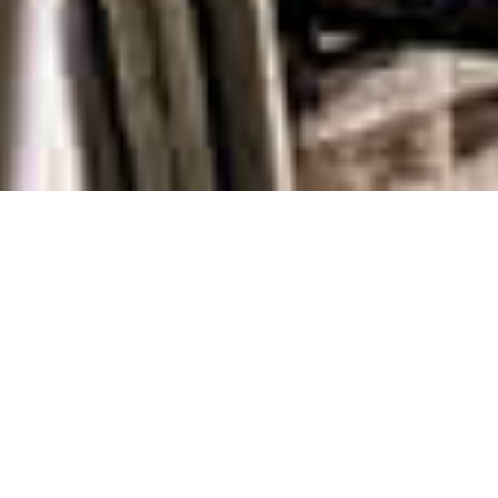
黃金泡
2016
香港
黄金泡是为香港K11“筑.听.觉”展设计
的大型装置，由一些庞大的金色充气
物构成，它们夸张地映射出周围的环