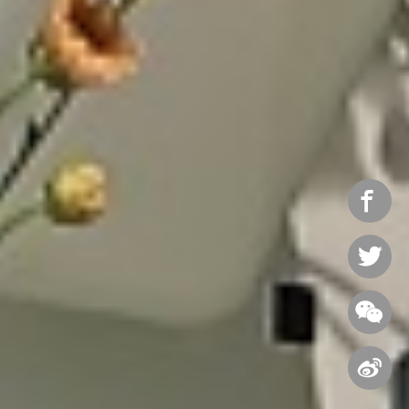



