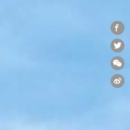



