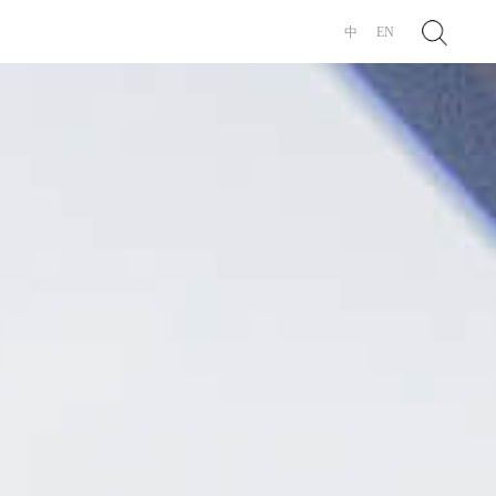
Search
中
EN