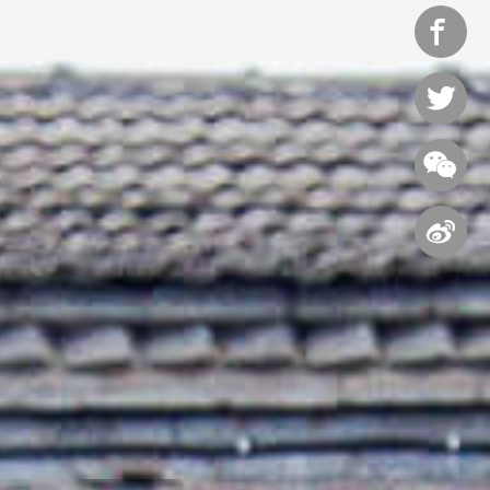



