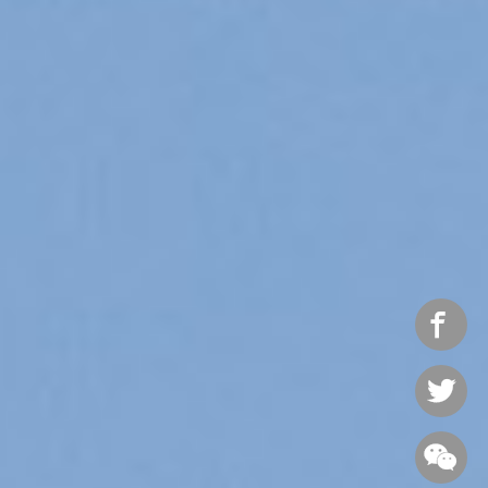


